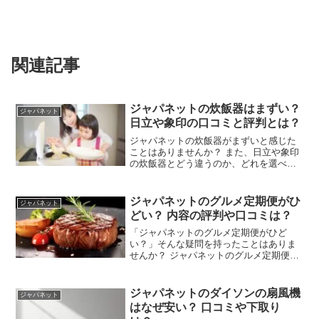
関連記事
ジャパネットの炊飯器はまずい？
ジャパネット
日立や象印の口コミと評判とは？
ジャパネットの炊飯器がまずいと感じた
ことはありませんか？ また、日立や象印
の炊飯器とどう違うのか、どれを選べば
良いのか迷いますよね。炊飯器選びは、
多くの種類と機能があるため、とても難
しいものですが、我が家でもジャパネッ
ジャパネットのグルメ定期便がひ
ジャパネット
トの炊飯器を使用してい...
どい？ 内容の評判や口コミは？
「ジャパネットのグルメ定期便がひど
い？」そんな疑問を持ったことはありま
せんか？ ジャパネットのグルメ定期便に
興味を持ちつつも、ネット上の評判や口
コミが気になる方も多いのではないでし
ょうか。この記事では、ジャパネットの
ジャパネットのダイソンの扇風機
ジャパネット
グルメ定期便について、そ...
はなぜ安い？ 口コミや下取り