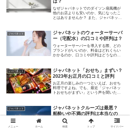
は？
なぜジャパネットでのダイソン扇風機が
他のお店よりも安いのか、気になったこ
とはありませんか？ また、ジャパネット
での購入方法や、ダイソン扇風機の機能
や性能についても知りたいと思ったこと
はありますよね。この記事では、ジャパ
ジャパネットのウォーターサーバ
ジャパネット
ネットで販売されるダイ...
ー（宅配水）の口コミや評判は？
ウォーターサーバーを導入する際、どの
ブランドがいいのか、料金はどれくらい
かかるのか、口コミや評判はどうなのか
と疑問に思ったことはありませんか？ジ
ャパネットのウォーターサーバーに興味
があるけれど、具体的な情報が欲しいと
ジャパネット「おせち」まずい？
ジャパネット
感じる方も多いでしょう。...
2023年お正月の口コミと評判
お正月の楽しみの一つといえば、おせち
料理ですよね。でも、最近「ジャパネッ
トおせちがまずい」という声を聞いたこ
とはありませんか？ジャパネットおせち
を注文しようか迷っている方々、または
すでに注文したけれど不安に感じている
ジャパネットクルーズは最悪？
ジャパネット
方々もいるかもしれません...
船酔いや不満の評判は本当なの
か？
「ジャパネットクルーズって本当に最悪
メニュー
ホーム
検索
トップ
サイドバー