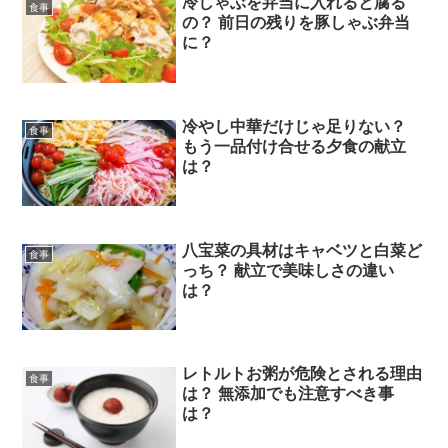
冷しゃぶを弁当に入れると腐る
食事
の？ 前日の残りを豚しゃぶ弁当
に？
冷やし中華だけじゃ足りない？
食事
もう一品付け合せる夕食の献立
は？
八宝菜の具材はキャベツと白菜ど
食事
っち？ 献立で美味しさの違い
は？
レトルトお粥が危険とされる理由
食事
は？ 無添加でも注意すべき事
は？