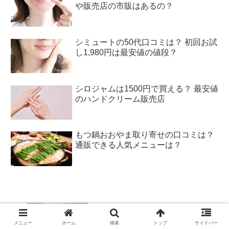
や販売店の市販はあるの？
シミュートの50代口コミは？ 初回お試
し1,980円は最安値の値段？
シロジャムは1500円で買える？ 最安値
のハンドクリーム販売店
もつ鍋おおやま取り寄せの口コミは？
通販できる人気メニューは？
しいたけが黒いのは腐ってる証拠！？ 椎
メニュー
ホーム
検索
トップ
サイドバー
茸の傘や裏が黒くなっている原因とは？