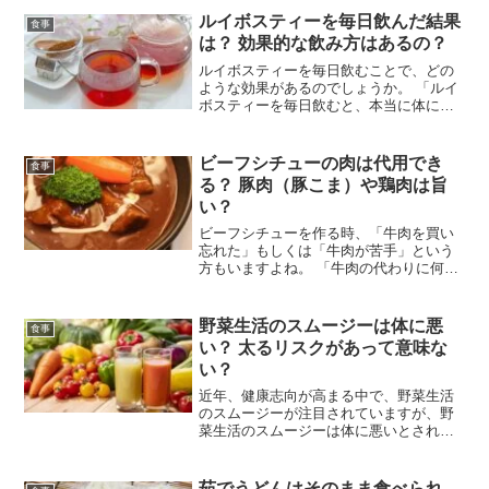
いものです。 「冷凍ひき肉を使ってもハ
ルイボスティーを毎日飲んだ結果
食事
ンバーグは美味しくできる...
は？ 効果的な飲み方はあるの？
ルイボスティーを毎日飲むことで、どの
ような効果があるのでしょうか。 「ルイ
ボスティーを毎日飲むと、本当に体にい
いの？」 「ルイボスティーの健康効果
は、どれくらいの期間で実感できる
の？」 「ルイボスティーは女性に特にお
ビーフシチューの肉は代用でき
食事
すすめなの？」そんな疑問...
る？ 豚肉（豚こま）や鶏肉は旨
い？
ビーフシチューを作る時、「牛肉を買い
忘れた」もしくは「牛肉が苦手」という
方もいますよね。 「牛肉の代わりに何を
使えばいいの？」 「豚肉（豚こま）や鶏
肉を使うと、味はどう変わるの？」 「肉
以外の代用食材はあるの？」そんな疑問
野菜生活のスムージーは体に悪
食事
ありますよね。この...
い？ 太るリスクがあって意味な
い？
近年、健康志向が高まる中で、野菜生活
のスムージーが注目されていますが、野
菜生活のスムージーは体に悪いとされる
こともあります。 「野菜生活のスムージ
ーは体に悪いの？」 「市販の野菜ジュー
スと比べて、どちらが優れているの？」
茹でうどんはそのまま食べられ