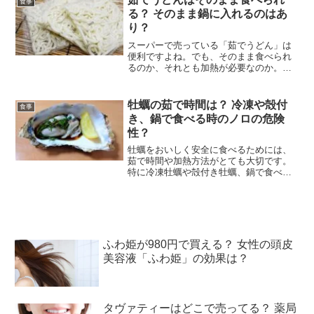
食事
「スムージーには糖...
る？ そのまま鍋に入れるのはあ
り？
スーパーで売っている「茹でうどん」は
便利ですよね。でも、そのまま食べられ
るのか、それとも加熱が必要なのか。ま
た、そのまま鍋に投入しても大丈夫なの
か気になるでしょう。 「茹でうどんはそ
のまま食べられるのか？」 「茹でうどん
牡蠣の茹で時間は？ 冷凍や殻付
食事
をそのまま鍋に使って...
き、鍋で食べる時のノロの危険
性？
牡蠣をおいしく安全に食べるためには、
茹で時間や加熱方法がとても大切です。
特に冷凍牡蠣や殻付き牡蠣、鍋で食べる
時の加熱時間は、ノロウイルスを防ぐた
めにも重要なポイントになります。 「牡
蠣はどのくらい茹でたらいいの？」 「冷
凍牡蠣の安全な加熱方...
ふわ姫が980円で買える？ 女性の頭皮
美容液「ふわ姫」の効果は？
タヴァティーはどこで売ってる？ 薬局