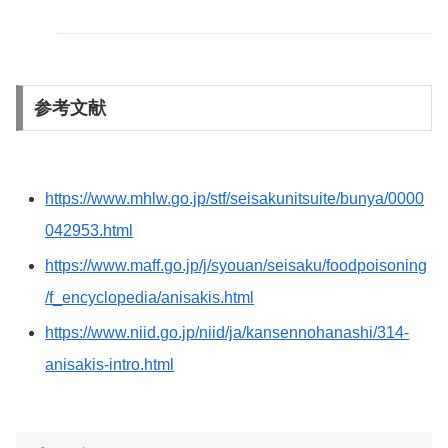
参考文献
https://www.mhlw.go.jp/stf/seisakunitsuite/bunya/0000
042953.html
https://www.maff.go.jp/j/syouan/seisaku/foodpoisoning
/f_encyclopedia/anisakis.html
https://www.niid.go.jp/niid/ja/kansennohanashi/314-
anisakis-intro.html