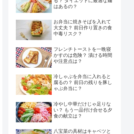
る？ ダイエットに最適な麺
はあるの？
お弁当に焼きそばを入れて
大丈夫？ 前日作り置きの食
中毒リスク？
フレンチトーストを一晩寝
かすのは危険？ 漬ける時間
や注意点は？
冷しゃぶを弁当に入れると
腐るの？ 前日の残りを豚し
ゃぶ弁当に？
冷やし中華だけじゃ足りな
い？ もう一品付け合せる夕
食の献立は？
八宝菜の具材はキャベツと