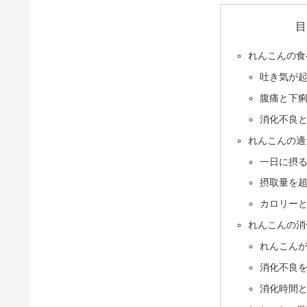
目
れんこんの食
吐き気が
腹痛と下
消化不良
れんこんの適
一日に摂
摂取量を
カロリー
れんこんの消
れんこん
消化不良
消化時間