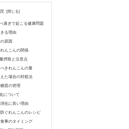
次
べ過ぎで起こる健康問題
起きる理由
痢の原因
とれんこんの関係
量摂取と注意点
るべきれんこんの量
超えた場合の対処法
と糖質の管理
化について
が消化に良い理由
を防ぐれんこんのレシピ
と食事のタイミング